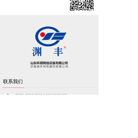
联系我们
0531-88014568 13064002468
400xxx8888
济南市高新区奥体中心东荷东临100米华创观礼
中国北京市东城区某某
大厦8-88室
中心2#402
syuanfeng@126.com
name@example.xxx
在线留言