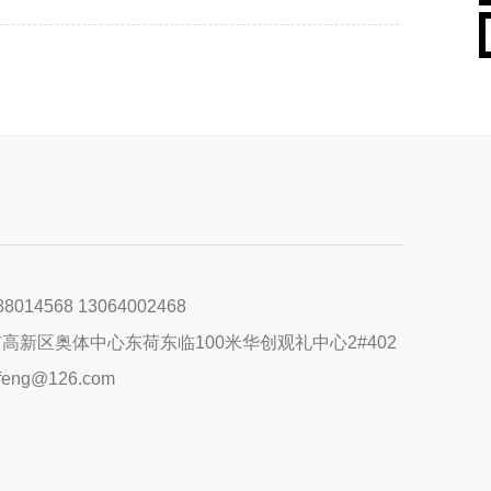
400xxx8888
88014568 13064002468
中国北京市东城区某某大厦8-88室
高新区奥体中心东荷东临100米华创观礼中心2#402
feng@126.com
name@example.xxx